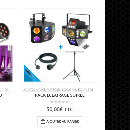
 SOIRÉE
LOCATION PACK MATÉRIEL
,
LOCATION POUR SOIRÉE
D
PACK ECLAIRAGE SOIRÉE
0
sur 5
50,00
€
TTC
AJOUTER AU PANIER