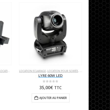
CATION ECLAIRAGE
LOCATION ECLAIRAGE
,
LOCATION POUR SOIRÉE
,
LOCATION POUR SOIRÉE
,
PROJECTEURS À LED
,
PROJECTEURS À LED
LYRE 60W LED
0
sur 5
35,00
€
TTC
AJOUTER AU PANIER