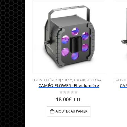
EFFETS LUMIÈRE / DJ / DÉCO
,
LOCATION ECLAIRAGE
,
LOCATION PO
EFFETS L
CAMÉO FLOWER -Effet lumière
CAM
0
sur 5
18,00
€
TTC
AJOUTER AU PANIER