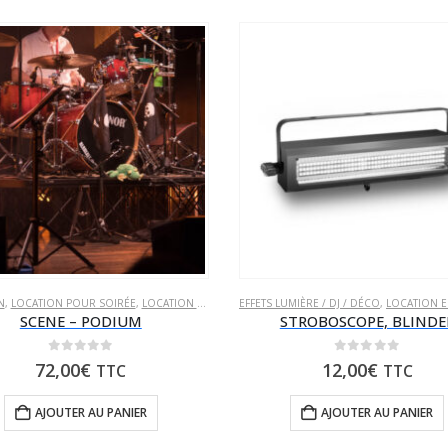
IDEO
N
,
LOCATION POUR SOIRÉE
,
LOCATION SONORISATION
EFFETS LUMIÈRE / DJ / DÉCO
,
PIEDS & ACCESSOIRES
,
LOCATION EC
SCENE – PODIUM
STROBOSCOPE, BLINDE
0
sur 5
0
sur 5
72,00
€
12,00
€
TTC
TTC
AJOUTER AU PANIER
AJOUTER AU PANIER