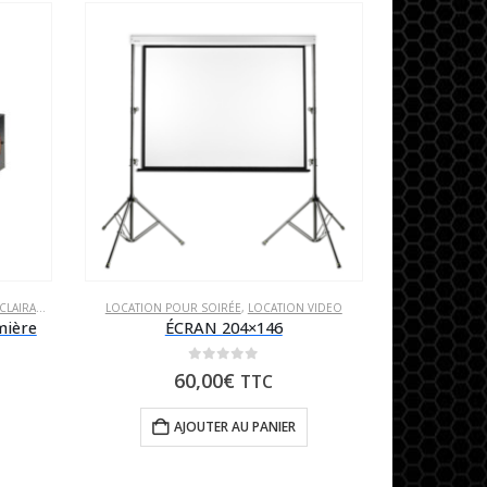
LAIRAGE
,
LOCATION POUR SOIRÉE
LOCATION POUR SOIRÉE
,
LOCATION VIDEO
mière
ÉCRAN 204×146
0
sur 5
60,00
€
TTC
AJOUTER AU PANIER