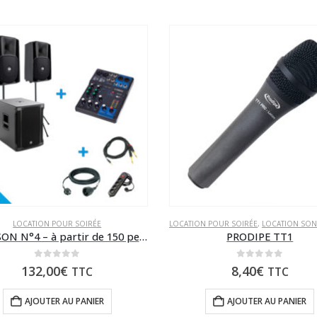
LOCATION POUR SOIRÉE
LOCATION POUR SOIRÉE
,
LOCATION SONOR
PACK SON N°4 – à partir de 150 personnes
PRODIPE TT1
0
sur 5
0
sur 5
132,00
€
8,40
€
TTC
TTC
AJOUTER AU PANIER
AJOUTER AU PANIER