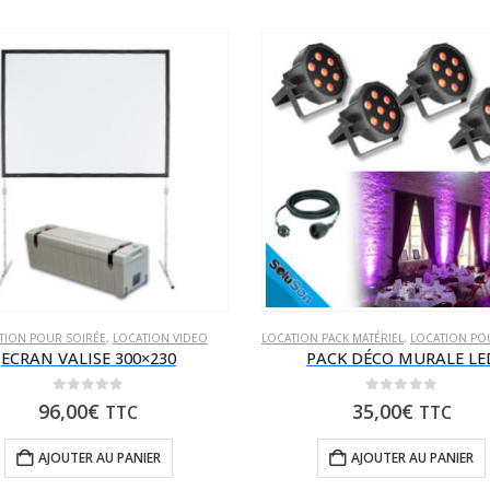
UR SOIRÉE
TION POUR SOIRÉE
,
LOCATION VIDEO
LOCATION PACK MATÉRIEL
,
LOCATION POUR
ECRAN VALISE 300×230
PACK DÉCO MURALE LE
0
sur 5
0
sur 5
96,00
€
35,00
€
TTC
TTC
AJOUTER AU PANIER
AJOUTER AU PANIER