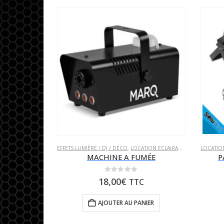
EFFETS LUMIÈRE / DJ / DÉCO
,
LOCATION ECLAIRAGE
,
LOCATION PO
LOCATIO
MACHINE A FUMÉE
P
0
sur 5
18,00
€
TTC
AJOUTER AU PANIER