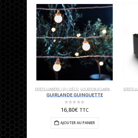
EFFETS LUMIÈRE / DJ / DÉCO
,
LOCATION ECLAIRAGE
,
LOCATION PO
EFFETS L
GUIRLANDE GUINGUETTE
0
sur 5
16,80
€
TTC
AJOUTER AU PANIER