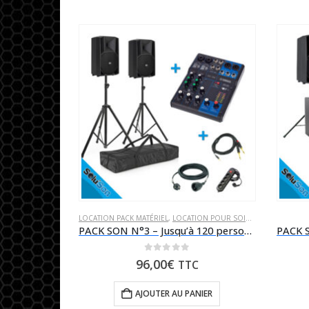
LOCATION PACK MATÉRIEL
,
LOCATION POUR SOIRÉE
PACK SON N°3 – Jusqu’à 120 personnes
0
sur 5
96,00
€
TTC
AJOUTER AU PANIER