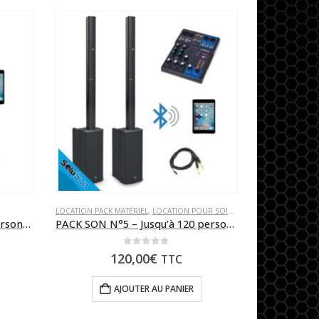
LOCATION PACK MATÉRIEL
,
LOCATION POUR SOIRÉE
PACK SON N°2 – Jusqu’à 60 personnes
PACK SON N°5 – Jusqu’à 120 personnes
0
sur 5
120,00
€
TTC
AJOUTER AU PANIER