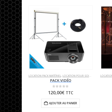
LOCATION PACK MATÉRIEL
,
LOCATION POUR SOIRÉE
,
LOCATION V
LOCATIO
PACK VIDÉO
0
sur 5
120,00
€
TTC
AJOUTER AU PANIER