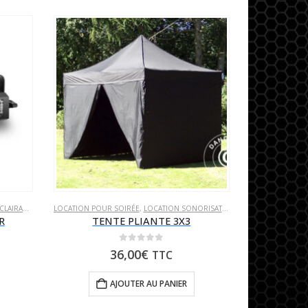
LAIRAGE
,
LOCATION POUR SOIRÉE
LOCATION POUR SOIRÉE
,
LOCATION SONORISATION
,
PIEDS & ACCESSOIR
R
TENTE PLIANTE 3X3
0
sur 5
36,00
€
TTC
AJOUTER AU PANIER