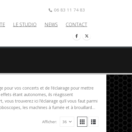
06 83 11 74 83
TE
LE STUDIO
NEWS
CONTACT
e pour vos concerts et de l’éclairage pour mettre
 effets étant autonomes, ils réagissent
 vous trouverez ici l’éclairage qu’il vous faut parmi
stroboscopes, les machines à fumée et à brouillard…
Afficher: