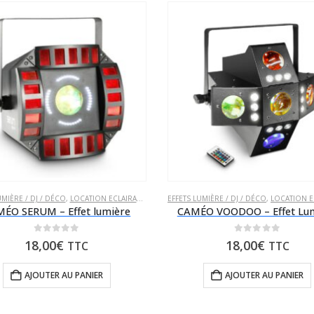
UR SOIRÉE
UMIÈRE / DJ / DÉCO
,
LOCATION ECLAIRAGE
,
LOCATION POUR SOIRÉE
EFFETS LUMIÈRE / DJ / DÉCO
,
LOCATION EC
ÉO SERUM – Effet lumière
CAMÉO VOODOO – Effet Lu
0
sur 5
0
sur 5
18,00
€
18,00
€
TTC
TTC
AJOUTER AU PANIER
AJOUTER AU PANIER