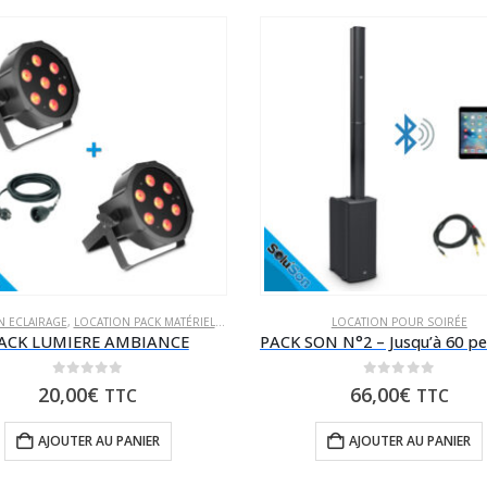
UR SOIRÉE
N ECLAIRAGE
,
LOCATION PACK MATÉRIEL
,
LOCATION POUR SOIRÉE
LOCATION POUR SOIRÉE
ACK LUMIERE AMBIANCE
0
sur 5
0
sur 5
20,00
€
66,00
€
TTC
TTC
AJOUTER AU PANIER
AJOUTER AU PANIER