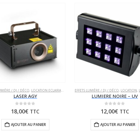
UR SOIRÉE
UMIÈRE / DJ / DÉCO
,
LOCATION ECLAIRAGE
,
LOCATION POUR SOIRÉE
EFFETS LUMIÈRE / DJ / DÉCO
,
LOCATION
,
LO
LASER AGY
LUMIERE NOIRE – UV
0
sur 5
0
sur 5
18,00
€
12,00
€
TTC
TTC
AJOUTER AU PANIER
AJOUTER AU PANIER