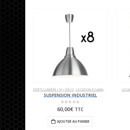
EFFETS LUMIÈRE / DJ / DÉCO
,
LOCATION ECLAIRAGE
,
LOCATION PO
LOCA
SUSPENSION INDUSTRIEL
0
sur 5
60,00
€
TTC
AJOUTER AU PANIER