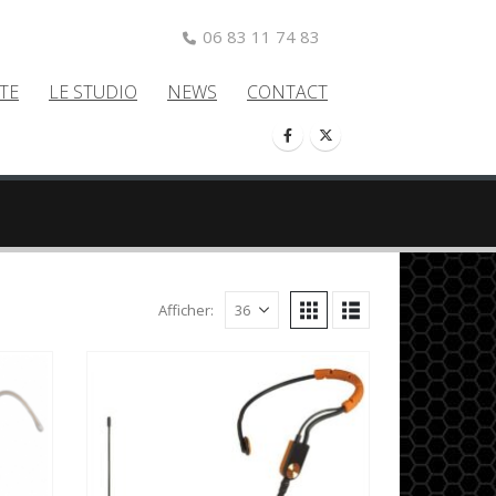
06 83 11 74 83
TE
LE STUDIO
NEWS
CONTACT
Afficher: