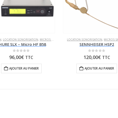
N
,
LOCATION SONORISATION
,
MICROS SANS FIL
LOCATION SONORISATION
,
MICROS SA
HURE SLX – Micro HF B58
SENNHEISER HSP2
0
sur 5
0
sur 5
96,00
€
120,00
€
TTC
TTC
AJOUTER AU PANIER
AJOUTER AU PANIER