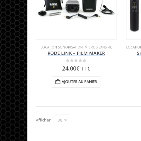
LOCATION SONORISATION
,
MICROS SANS FIL
LOCATIO
RODE LINK – FILM MAKER
S
0
sur 5
24,00
€
TTC
AJOUTER AU PANIER
Afficher: