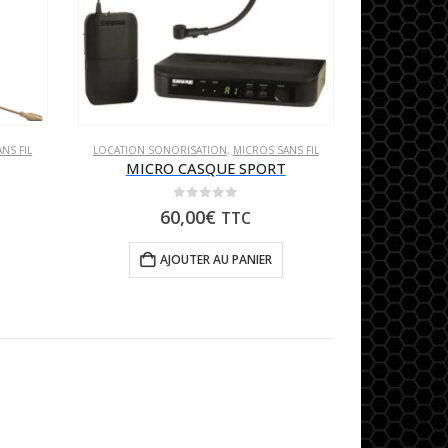
NS FIL
LOCATION SONORISATION
,
MICROS SANS FIL
MICRO CASQUE SPORT
0
sur 5
60,00
€
TTC
AJOUTER AU PANIER