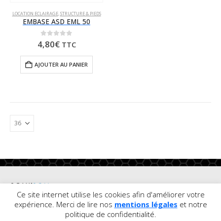
LOCATION ECLAIRAGE
,
STRUCTURE & PIEDS
EMBASE ASD EML 50
0
sur 5
4,80
€
TTC
AJOUTER AU PANIER
Ce site internet utilise les cookies afin d'améliorer votre
expérience. Merci de lire nos
mentions légales
et notre
© Copyright
politique de confidentialité.
2020. Tous