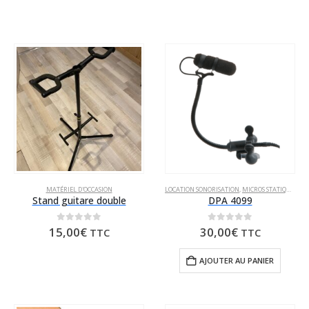
prix
prix
initial
actuel
était :
est :
122,00€.
70,00€.
MATÉRIEL D'OCCASION
LOCATION SONORISATION
,
MICROS STATIQUES
Stand guitare double
DPA 4099
0
sur 5
0
sur 5
15,00
€
30,00
€
TTC
TTC
AJOUTER AU PANIER