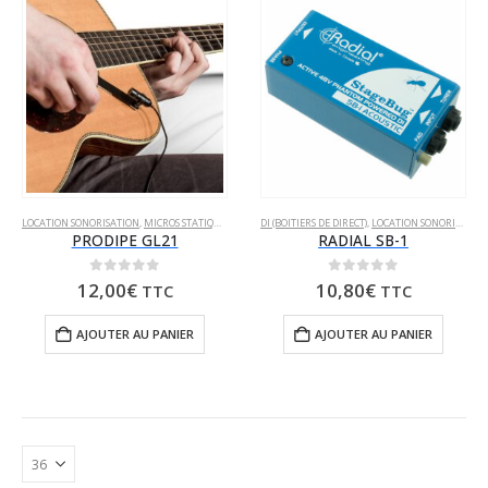
LOCATION SONORISATION
,
MICROS STATIQUES
DI (BOITIERS DE DIRECT)
,
LOCATION SONORISATION
PRODIPE GL21
RADIAL SB-1
0
sur 5
0
sur 5
12,00
€
10,80
€
TTC
TTC
AJOUTER AU PANIER
AJOUTER AU PANIER