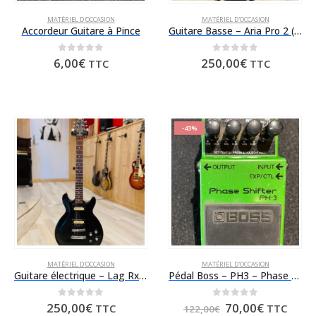
MATÉRIEL D'OCCASION
MATÉRIEL D'OCCASION
Accordeur Guitare à Pince
Guitare Basse – Aria Pro 2 (Occasion)
0
sur 5
0
sur 5
6,00
€
250,00
€
TTC
TTC
-43%
MATÉRIEL D'OCCASION
MATÉRIEL D'OCCASION
Guitare électrique – Lag Rx200 (Occasion)
Pédal Boss – PH3 – Phase Shifter (Occasion)
Le
Le
0
sur 5
0
sur 5
250,00
€
70,00
€
TTC
TTC
122,00
€