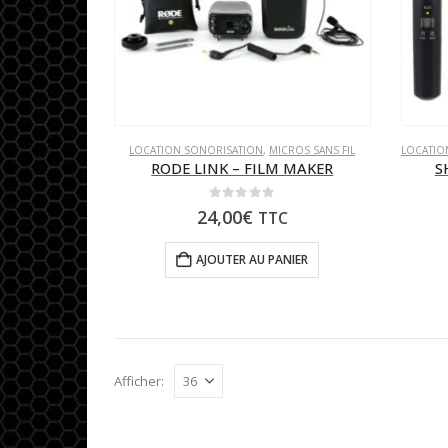
LOCATION SONORISATION
,
MICROS SANS FIL
LOCATIO
RODE LINK – FILM MAKER
S
0
sur 5
24,00
€
TTC
AJOUTER AU PANIER
Afficher: