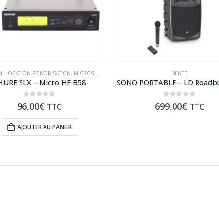
N
,
LOCATION SONORISATION
,
MICROS SANS FIL
VENTE
HURE SLX – Micro HF B58
0
sur 5
0
sur 5
96,00
€
699,00
€
TTC
TTC
AJOUTER AU PANIER