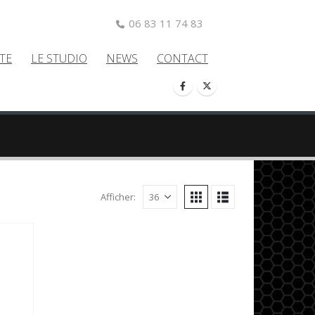
06 83 11 74 83
TE
LE STUDIO
NEWS
CONTACT
Afficher: