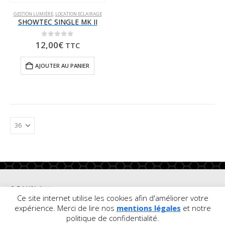
GESTION LUMIÈRE
,
LOCATION ECLAIRAGE
SHOWTEC SINGLE MK II
0
sur 5
12,00
€
TTC
AJOUTER AU PANIER
Ce site internet utilise les cookies afin d'améliorer votre
expérience. Merci de lire nos
mentions légales
et notre
© Copyright
politique de confidentialité.
2020. Tous