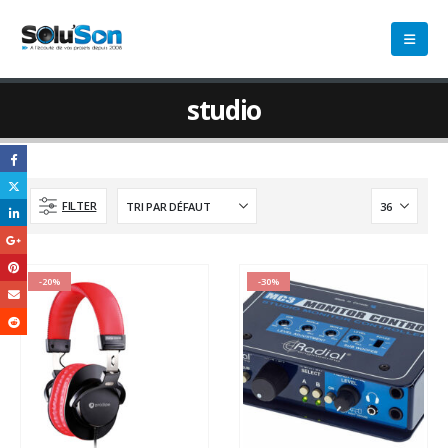
studio
FILTER
-20%
-30%