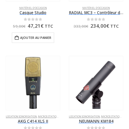
MATÉRIEL D'OCCASION
MATÉRIEL D'OCCASION
Casque Studio
RADIAL MC3 – Contrôleur d’enceintes passif (occasion)
Le
Le
Le
Le
0
sur 5
0
sur 5
47,21
€
234,00
€
TTC
TTC
59,00
€
333,00
€
prix
prix
prix
prix
initial
actuel
initial
actuel
AJOUTER AU PANIER
était :
est :
était :
est :
59,00€.
47,21€.
333,00€.
234,00€.
LOCATION SONORISATION
,
MICROS STATIQUES
LOCATION SONORISATION
,
MICROS STATIQUES
AKG C414 XLS II
NEUMANN KM184