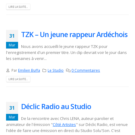
LIRE LA SUITE...
TZK – Un jeune rappeur Ardéchois
31
Mar
Nous avons accueilli le jeune rappeur TZK pour
l'enregistrement d'un premier titre. Un clip devrait voir le jour dans
les semaines à venir...
Par
Emilien Buffa
Le Studio
0 Commentaires
LIRE LA SUITE...
Déclic Radio au Studio
31
Mar
De la rencontre avec Chris LENA, auteur-parolier et
animateur de l'émission "
Côté Artistes
" sur Déclic Radio, est venue
l'idée de faire une émission en direct du Studio Solu'Son. C'est