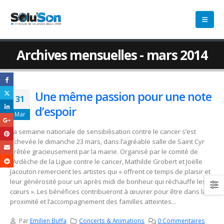
Archives mensuelles - mars 2014
Une même passion pour une note
31
d’espoir
Mar
La semaine nationale de sensibilisation contre le cancer s’est
achevée le dimanche 23 mars, dans l’agréable salle de Saint Cyr
prêtée gracieusement par la mairie. Organisé par le comité de
l’Ardèche de la Ligue contre le cancer, Mathilde Grobert et Joëlle
Jacouton remercient les artistes qui « offrent ce temps de plaisir et
leur générosité pour un après midi de bonheur qui réchauffe les
cœurs ». Les bénéfices contribueront à œuvrer pour être dans la
proximité et l’accompagnement des familles atteintes...
Par
Emilien Buffa
Concerts & Animations
0 Commentaires