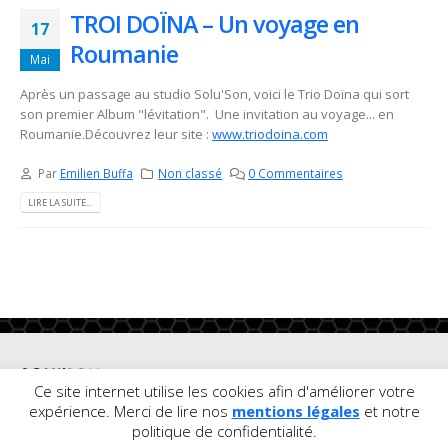
TROI DOÏNA – Un voyage en
17
Roumanie
Mai
Après un passage au studio Solu'Son, voici le Trio Doïna qui sort
son premier Album "lévitation". Une invitation au voyage... en
Roumanie.Découvrez leur site :
www.triodoina.com
Par
Emilien Buffa
Non classé
0 Commentaires
LIRE LA SUITE...
Ce site internet utilise les cookies afin d'améliorer votre
expérience. Merci de lire nos
mentions légales
et notre
© Copyright
politique de confidentialité.
2020. Tous