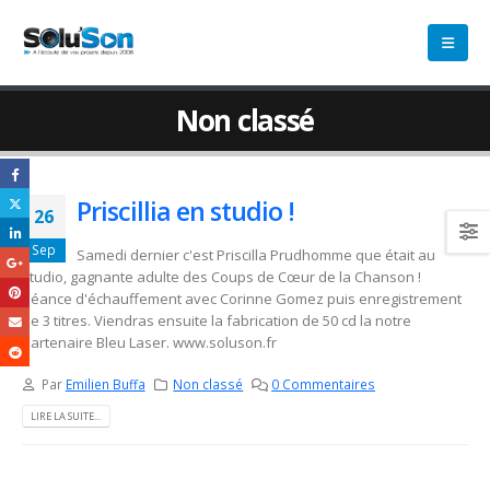
Non classé
Priscillia en studio !
26
Sep
Samedi dernier c'est Priscilla Prudhomme que était au
studio, gagnante adulte des Coups de Cœur de la Chanson !
Séance d'échauffement avec Corinne Gomez puis enregistrement
de 3 titres. Viendras ensuite la fabrication de 50 cd la notre
partenaire Bleu Laser. www.soluson.fr
Par
Emilien Buffa
Non classé
0 Commentaires
LIRE LA SUITE...