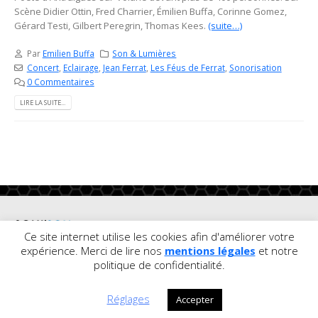
Scène Didier Ottin, Fred Charrier, Émilien Buffa, Corinne Gomez,
Gérard Testi, Gilbert Peregrin, Thomas Kees.
(suite…)
Par
Emilien Buffa
Son & Lumières
Concert
,
Eclairage
,
Jean Ferrat
,
Les Féus de Ferrat
,
Sonorisation
0 Commentaires
LIRE LA SUITE...
Ce site internet utilise les cookies afin d'améliorer votre
expérience. Merci de lire nos
mentions légales
et notre
© Copyright
politique de confidentialité.
2020. Tous
droits réservés. Soluson. |
Mentions légales
Réglages
Accepter