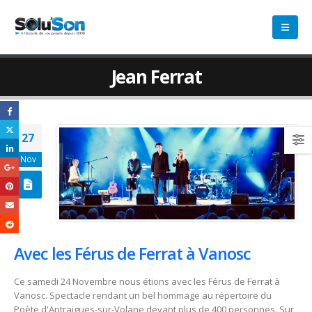
Jean Ferrat
27
Nov
Avec les Férus de Ferrat à Vanosc
Ce samedi 24 Novembre nous étions avec les Férus de Ferrat à
Vanosc. Spectacle rendant un bel hommage au répertoire du
Poète d'Antraigues-sur-Volane devant plus de 400 personnes. Sur