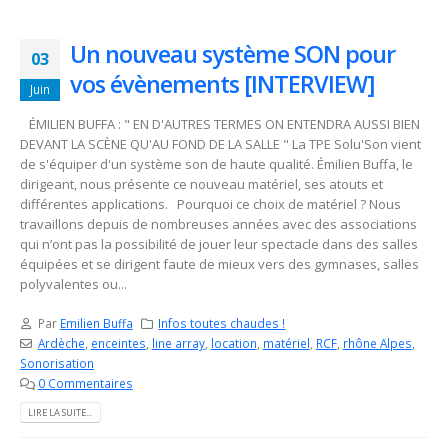
Un nouveau système SON pour
03
vos évènements [INTERVIEW]
Juin
ÉMILIEN BUFFA : " EN D'AUTRES TERMES ON ENTENDRA AUSSI BIEN
DEVANT LA SCÈNE QU'AU FOND DE LA SALLE " La TPE Solu'Son vient
de s'équiper d'un système son de haute qualité. Émilien Buffa, le
dirigeant, nous présente ce nouveau matériel, ses atouts et
différentes applications. Pourquoi ce choix de matériel ? Nous
travaillons depuis de nombreuses années avec des associations
qui n’ont pas la possibilité de jouer leur spectacle dans des salles
équipées et se dirigent faute de mieux vers des gymnases, salles
polyvalentes ou...
Par
Emilien Buffa
Infos toutes chaudes !
Ardèche
,
enceintes
,
line array
,
location
,
matériel
,
RCF
,
rhône Alpes
,
Sonorisation
0 Commentaires
LIRE LA SUITE...