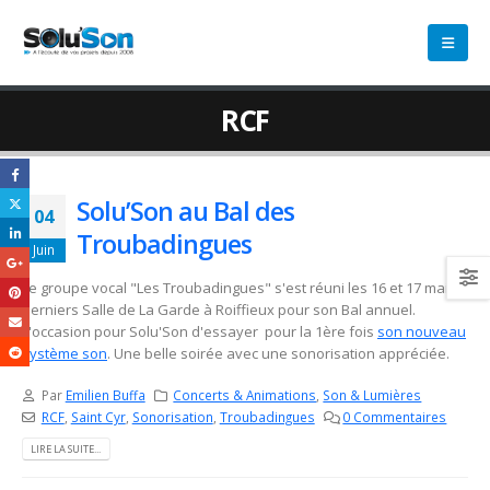
RCF
Solu’Son au Bal des
04
Troubadingues
Juin
Le groupe vocal "Les Troubadingues" s'est réuni les 16 et 17 mai
derniers Salle de La Garde à Roiffieux pour son Bal annuel.
L'occasion pour Solu'Son d'essayer pour la 1ère fois
son nouveau
système son
. Une belle soirée avec une sonorisation appréciée.
Par
Emilien Buffa
Concerts & Animations
,
Son & Lumières
RCF
,
Saint Cyr
,
Sonorisation
,
Troubadingues
0 Commentaires
LIRE LA SUITE...