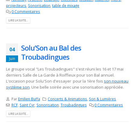
projecteurs
,
Sonorisation
,
table de mixage
0 Commentaires
LIRE LA SUITE...
Solu’Son au Bal des
04
Troubadingues
Juin
Le groupe vocal "Les Troubadingues" s'est réuni les 16 et 17 mai
derniers Salle de La Garde à Roiffieux pour son Bal annuel.
L'occasion pour Solu'Son d'essayer pour la 1ère fois
son nouveau
système son
. Une belle soirée avec une sonorisation appréciée.
Par
Emilien Buffa
Concerts & Animations
,
Son & Lumières
RCF
,
Saint Cyr
,
Sonorisation
,
Troubadingues
0 Commentaires
LIRE LA SUITE...