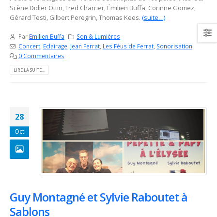
Scène Didier Ottin, Fred Charrier, Émilien Buffa, Corinne Gomez,
Gérard Testi, Gilbert Peregrin, Thomas Kees.
(suite…)
Par
Emilien Buffa
Son & Lumières
Concert
,
Eclairage
,
Jean Ferrat
,
Les Féus de Ferrat
,
Sonorisation
0 Commentaires
LIRE LA SUITE...
28
Oct
Guy Montagné et Sylvie Raboutet à
Sablons