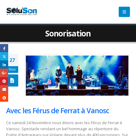
Sonorisation
27
Nov
Avec les Férus de Ferrat à Vanosc
Ce samedi 24 Novembre nous étions avec les Férus de Ferrat à
Vanosc. Spectacle rendant un bel hommage au répertoire du
Poète d'Antraigues-sur-Volane devant plus de 400 personnes. Sur