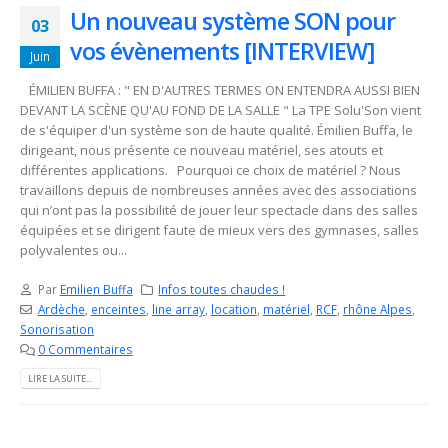
Un nouveau système SON pour
03
vos évènements [INTERVIEW]
Juin
ÉMILIEN BUFFA : " EN D'AUTRES TERMES ON ENTENDRA AUSSI BIEN
DEVANT LA SCÈNE QU'AU FOND DE LA SALLE " La TPE Solu'Son vient
de s'équiper d'un système son de haute qualité. Émilien Buffa, le
dirigeant, nous présente ce nouveau matériel, ses atouts et
différentes applications. Pourquoi ce choix de matériel ? Nous
travaillons depuis de nombreuses années avec des associations
qui n’ont pas la possibilité de jouer leur spectacle dans des salles
équipées et se dirigent faute de mieux vers des gymnases, salles
polyvalentes ou...
Par
Emilien Buffa
Infos toutes chaudes !
Ardèche
,
enceintes
,
line array
,
location
,
matériel
,
RCF
,
rhône Alpes
,
Sonorisation
0 Commentaires
LIRE LA SUITE...