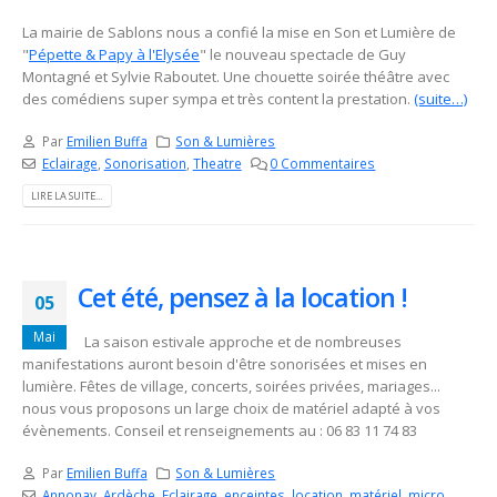
La mairie de Sablons nous a confié la mise en Son et Lumière de
"
Pépette & Papy à l'Elysée
" le nouveau spectacle de Guy
Montagné et Sylvie Raboutet. Une chouette soirée théâtre avec
des comédiens super sympa et très content la prestation.
(suite…)
Par
Emilien Buffa
Son & Lumières
Eclairage
,
Sonorisation
,
Theatre
0 Commentaires
LIRE LA SUITE...
Cet été, pensez à la location !
05
Mai
La saison estivale approche et de nombreuses
manifestations auront besoin d'être sonorisées et mises en
lumière. Fêtes de village, concerts, soirées privées, mariages...
nous vous proposons un large choix de matériel adapté à vos
évènements. Conseil et renseignements au : 06 83 11 74 83
Par
Emilien Buffa
Son & Lumières
Annonay
,
Ardèche
,
Eclairage
,
enceintes
,
location
,
matériel
,
micro
,