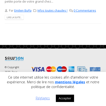
petite porte de votre grand chez...
Par
Emilien Buffa
Infos toutes chaudes !
0 Commentaires
LIRE LA SUITE...
© Copyright
2020. Tous
Ce site internet utilise les cookies afin d'améliorer votre
droits réservés. Soluson. |
Mentions légales
expérience. Merci de lire nos
mentions légales
et notre
politique de confidentialité.
Réglages
Accepter