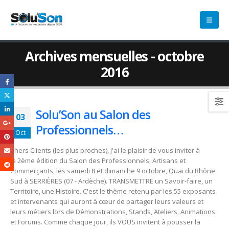
Archives mensuelles - octobre
2016
Solu’Son au Salon des
03
Professionnels…
Oct
Chers Clients (les plus proches), j'ai le plaisir de vous inviter à
la 2ème édition du Salon des Professionnels, Artisans et
Commerçants, les samedi 8 et dimanche 9 octobre, Quai du Rhône
Sud à SERRIÈRES (07 - Ardèche). TRANSMETTRE un Savoir-faire, un
Territoire, une Histoire. C'est le thème retenu par les 55 exposants
et intervenants qui auront à cœur de partager leurs valeurs et
leurs métiers lors de Démonstrations, Stands, Ateliers, Animations
et Forums. Comme chaque jour, ils VOUS invitent à pousser la